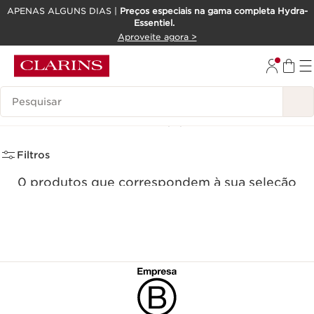
APENAS ALGUNS DIAS |
Preços especiais na gama completa Hydra-
Essentiel.
SALTAR PARA O CONTEÚDO
Aproveite agora >
IR PARA O RODAPÉ
Pesquisar Legenda
Os Mais Vendidos
(0)
Filtros
0 produtos que correspondem à sua seleção
Repor todos os filtros