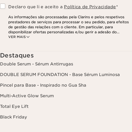
Declaro que li e aceito a
Política de Privacidade
*
As informações são processadas pela Clarins e pelos respetivos
prestadores de serviços para processar o seu pedido, para efeitos
de gestão das relações com o cliente. Em particular, para
disponibilizar ofertas personalizadas e/ou gerir a adesão do
VER MAIS
utilizador ao nosso programa de fidelização e para criar o seu
programa de beleza personalizado. Os dados são mantidos por um
período de três anos, válido a partir do seu último contacto ou
encomenda. Tem o direito de aceder, corrigir, eliminar e transferir
Destaques
as suas informações, assim como o direito de se opor e impedir o
respetivo processamento. Poderá exercer este direito,
Double Serum - Sérum Antirrugas
contactando-nos. Para mais informações, consulte a nossa política
de privacidade,
clicando aqui
.
DOUBLE SERUM FOUNDATION - Base Sérum Luminosa
Pincel para Base - Inspirado no Gua Sha
Multi-Active Glow Serum
Total Eye Lift
Black Friday