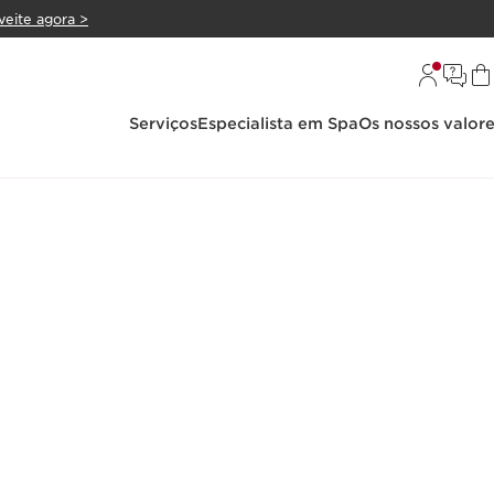
veite agora >
Serviços
Especialista em Spa
Os nossos valor