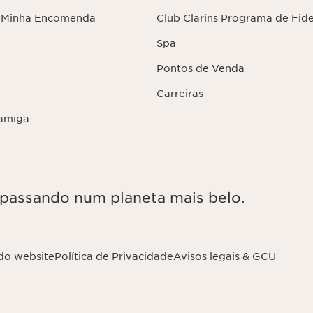
 Minha Encomenda
Club Clarins Programa de Fid
Spa
Pontos de Venda
Carreiras
amiga
, passando num planeta mais belo.
do website
Política de Privacidade
Avisos legais & GCU