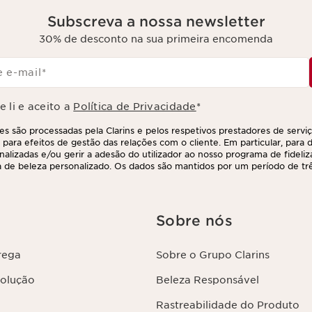
Subscreva a nossa newsletter
30% de desconto na sua primeira encomenda
 e-mail
*
 li e aceito a
Política de Privacidade
*
s são processadas pela Clarins e pelos respetivos prestadores de servi
 para efeitos de gestão das relações com o cliente. Em particular, para di
nalizadas e/ou gerir a adesão do utilizador ao nosso programa de fideliz
 de beleza personalizado. Os dados são mantidos por um período de três
 último contacto ou encomenda. Tem o direito de aceder, corrigir, elimina
ções, assim como o direito de se opor e impedir o respetivo processame
direito, contactando-nos. Para mais informações, consulte a nossa políti
Sobre nós
rega
Sobre o Grupo Clarins
volução
Beleza Responsável
Rastreabilidade do Produto