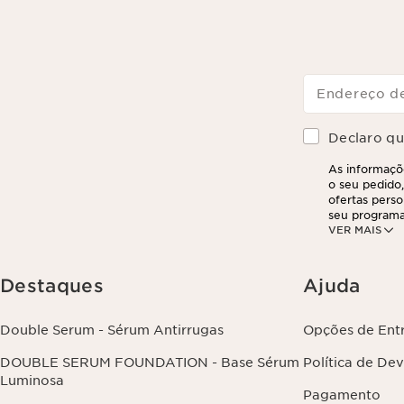
Endereço de
Declaro que
As informaçõe
o seu pedido,
ofertas perso
seu programa
VER MAIS
partir do seu
suas informa
exercer este 
clicando aqui
.
Destaques
Ajuda
Double Serum - Sérum Antirrugas
Opções de Ent
DOUBLE SERUM FOUNDATION - Base Sérum
Política de De
Luminosa
Pagamento