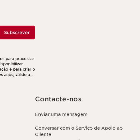
Subscrever
ços para processar
sponibilizar
ação e para criar o
 anos, válido a
r e transferir as
nto. Poderá
ca de privacidade,
Contacte-nos
Enviar uma mensagem
Conversar com o Serviço de Apoio ao
Cliente