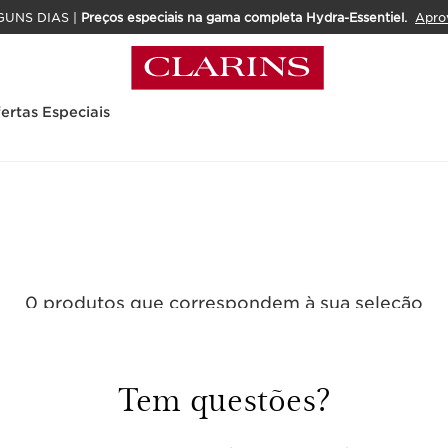
GUNS DIAS |
Preços especiais na gama completa Hydra-Essentiel.
Apro
ertas Especiais
0 produtos que correspondem à sua seleção
Repor todos os filtros
Tem questões?