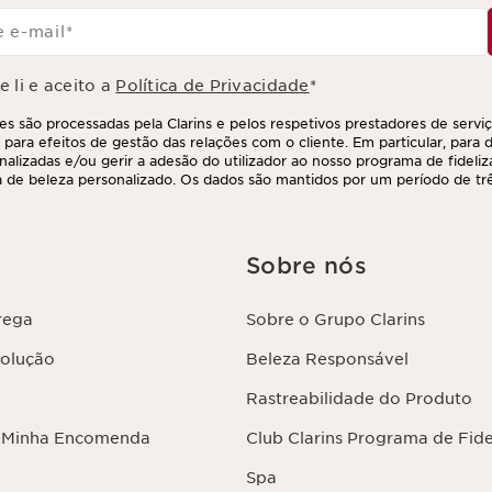
 e-mail
*
 li e aceito a
Política de Privacidade
*
s são processadas pela Clarins e pelos respetivos prestadores de servi
 para efeitos de gestão das relações com o cliente. Em particular, para di
nalizadas e/ou gerir a adesão do utilizador ao nosso programa de fideliz
 de beleza personalizado. Os dados são mantidos por um período de três
 último contacto ou encomenda. Tem o direito de aceder, corrigir, elimina
ções, assim como o direito de se opor e impedir o respetivo processame
direito, contactando-nos. Para mais informações, consulte a nossa políti
Sobre nós
rega
Sobre o Grupo Clarins
volução
Beleza Responsável
Rastreabilidade do Produto
 Minha Encomenda
Club Clarins Programa de Fid
Spa