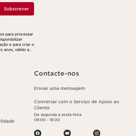
Subscrever
ços para processar
sponibilizar
ação e para criar o
 anos, válido a
r e transferir as
nto. Poderá
ca de privacidade,
Contacte-nos
Enviar uma mensagem
Conversar com o Serviço de Apoio ao
Cliente
De segunda a sexta-feira
09:00 - 18:00
elidade