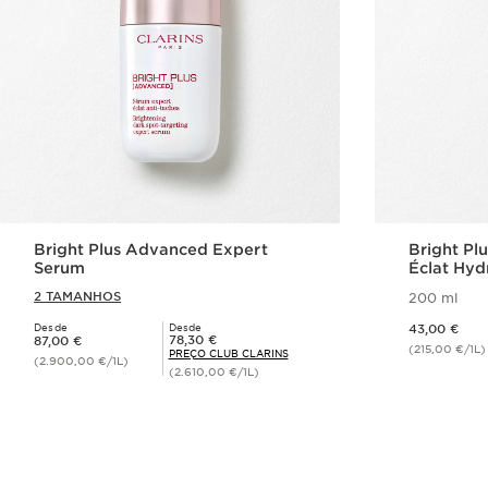
Bright Plus Advanced Expert
Bright P
Serum
Éclat Hyd
2 TAMANHOS
200 ml
Preço atual 43,00 €
Desde
Desde
43,00 €
Preço atual 87,00 €
Preço Club Clarins 78,30 €
78,30 €
87,00 €
(215,00 €/1L)
PREÇO CLUB CLARINS
(2.900,00 €/1L)
(2.610,00 €/1L)
Visualização rápida
V