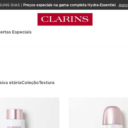
GUNS DIAS |
Preços especiais na gama completa Hydra-Essentiel.
Apro
ertas Especiais
aixa etária
Coleção
Textura