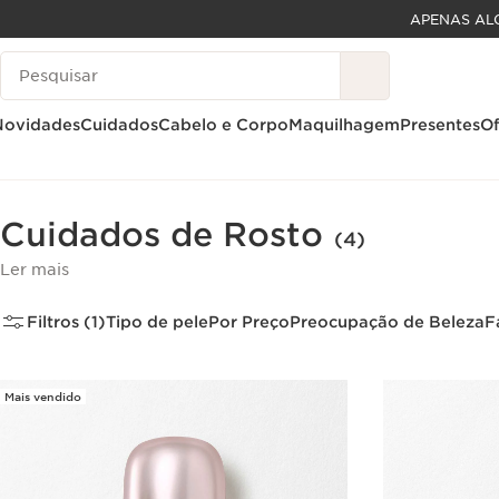
APENAS AL
SALTAR PARA O CONTEÚDO
Pesquisar Legenda
IR PARA O RODAPÉ
Novidades
Cuidados
Cabelo e Corpo
Maquilhagem
Presentes
Of
Página inicial
Cuidados
Rosto
Cuidados de Rosto
(4)
Ler mais
Filtros (1)
Tipo de pele
Por Preço
Preocupação de Beleza
F
Mais vendido