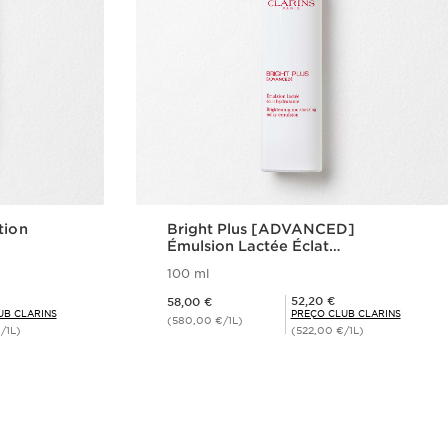
tion
Bright Plus [ADVANCED]
Émulsion Lactée Éclat
Hydratante
100 ml
Preço atual 58,00 €
Preço Club Clarins 52,20 €
52,20 €
58,00 €
UB CLARINS
PREÇO CLUB CLARINS
(580,00 €/1L)
/1L)
(522,00 €/1L)
rápida
Visualização rápida