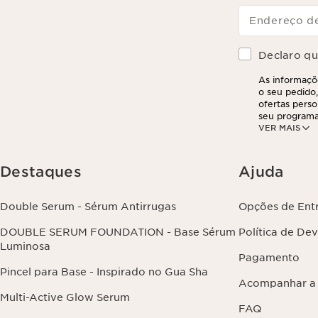
Endereço de
Declaro que
As informaçõe
o seu pedido,
ofertas perso
seu programa
VER MAIS
partir do seu
suas informa
exercer este 
clicando aqui
.
Destaques
Ajuda
Double Serum - Sérum Antirrugas
Opções de Ent
DOUBLE SERUM FOUNDATION - Base Sérum
Política de De
Luminosa
Pagamento
Pincel para Base - Inspirado no Gua Sha
Acompanhar a
Multi-Active Glow Serum
FAQ