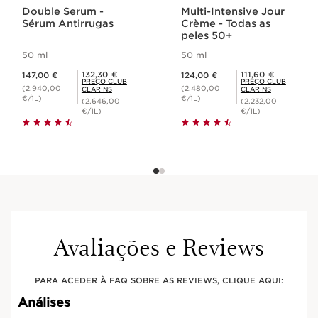
Double Serum -
Multi-Intensive Jour
Sérum Antirrugas
Crème - Todas as
peles 50+
50 ml
50 ml
Preço atual 147,00 €
Preço atual 124,00 €
Preço Club Clarins 132,30 €
Preço Club Clarins 111,60 €
132,30 €
111,60 €
147,00 €
124,00 €
PREÇO CLUB
PREÇO CLUB
(2.940,00
(2.480,00
CLARINS
CLARINS
€/1L)
€/1L)
(2.646,00
(2.232,00
€/1L)
€/1L)
Avaliações e Reviews
PARA ACEDER À FAQ SOBRE AS REVIEWS, CLIQUE AQUI: