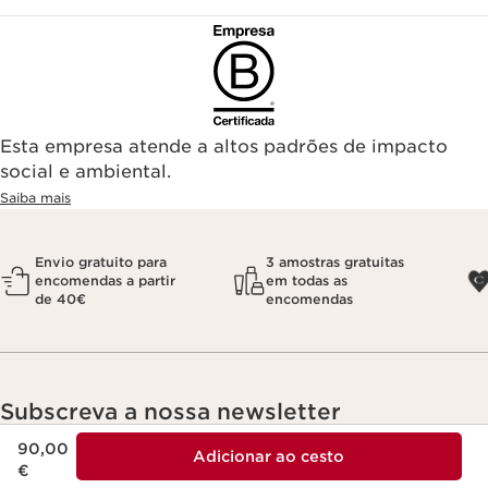
Esta empresa atende a altos padrões de impacto
social e ambiental.
Saiba mais
Envio gratuito para
3 amostras gratuitas
encomendas a partir
em todas as
de 40€
encomendas
Subscreva a nossa newsletter
Preço atual 90,00 €
30% de desconto na sua primeira encomenda
90,00
Adicionar ao cesto
€