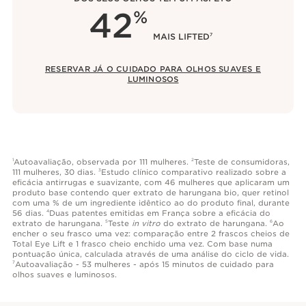
42
%
MAIS LIFTED
7
RESERVAR JÁ O CUIDADO PARA OLHOS SUAVES E
LUMINOSOS
Autoavaliação, observada por 111 mulheres.
Teste de consumidoras,
1
2
111 mulheres, 30 dias.
Estudo clínico comparativo realizado sobre a
3
eficácia antirrugas e suavizante, com 46 mulheres que aplicaram um
produto base contendo quer extrato de harungana bio, quer retinol
com uma % de um ingrediente idêntico ao do produto final, durante
56 dias.
Duas patentes emitidas em França sobre a eficácia do
4
extrato de harungana.
Teste
in vitro
do extrato de harungana.
Ao
5
6
encher o seu frasco uma vez: comparação entre 2 frascos cheios de
Total Eye Lift e 1 frasco cheio enchido uma vez. Com base numa
pontuação única, calculada através de uma análise do ciclo de vida.
Autoavaliação - 53 mulheres - após 15 minutos de cuidado para
7
olhos suaves e luminosos.