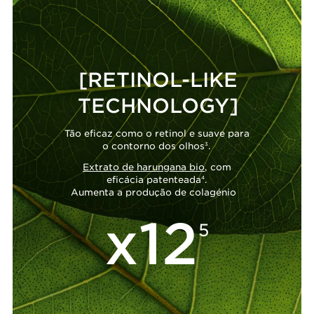
[RETINOL-LIKE
TECHNOLOGY]
Tão eficaz como o retinol e suave para
3
o contorno dos olhos
.
Extrato de harungana bio
, com
4
eficácia patenteada
.
Aumenta a produção de colagénio
x12
5