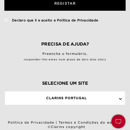
REGISTAR
Declaro que li e aceito a
Política de Privacidade
PRECISA DE AJUDA?
Preencha o
formulário
,
responder-lhe-emos num prazo de dois dias úteis
SELECIONE UM SITE
CLARINS PORTUGAL
Política de Privacidade
|
Termos e Condições do website
©Clarins copyright