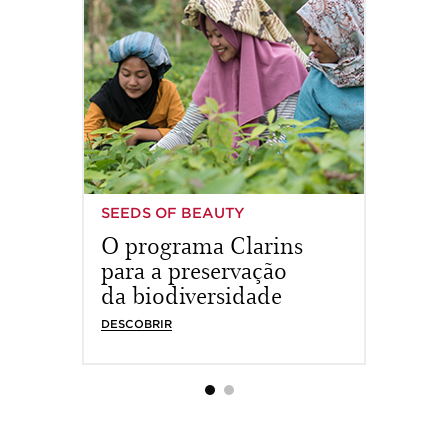
SEEDS OF BEAUTY
EMBARQ
O programa Clarins
do
Ao re
para a preservação
em 80
da biodiversidade
DESCOBRIR
DESCOBR