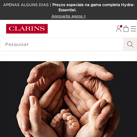
APENAS ALGUNS DIAS |
Preços especiais na gama completa Hydra-
Essentiel.
SALTAR PARA O CONTEÚDO
Aproveite agora >
IR PARA O RODAPÉ
PESQUISAR LEGENDA