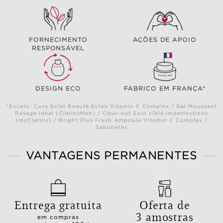
FORNECIMENTO
AÇÕES DE APOIO
RESPONSÁVEL
DESIGN ECO
FABRICO EM FRANÇA*
*Exceto: Cure Eclat Beauté Eclair Vitamin C Complex / Gel Moussant
Rasage Idéal (ClarinsMen) / Clear-out Soin ciblé imperfections
(myClarins) / Bright Plus Fresh Ampoule Vitamin C Complex /
Sabonetes
VANTAGENS PERMANENTES
Entrega gratuita
Oferta de
3 amostras
em compras