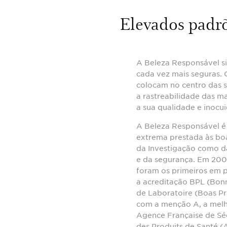
Elevados padrõ
A Beleza Responsável si
cada vez mais seguras. 
colocam no centro das s
a rastreabilidade das ma
a sua qualidade e inocu
A Beleza Responsável 
extrema prestada às boas
da Investigação como da
e da segurança. Em 2007
foram os primeiros em p
a acreditação BPL (Bon
de Laboratoire (Boas Pr
com a menção A, a melho
Agence Française de Séc
des Produits de Santé (