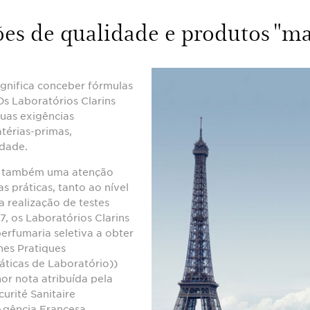
es de qualidade e produtos "ma
gnifica conceber fórmulas
Os Laboratórios Clarins
uas exigências
térias-primas,
idade.
é também uma atenção
 práticas, tanto ao nível
 realização de testes
, os Laboratórios Clarins
erfumaria seletiva a obter
nes Pratiques
áticas de Laboratório))
r nota atribuída pela
urité Sanitaire
Agência Francesa