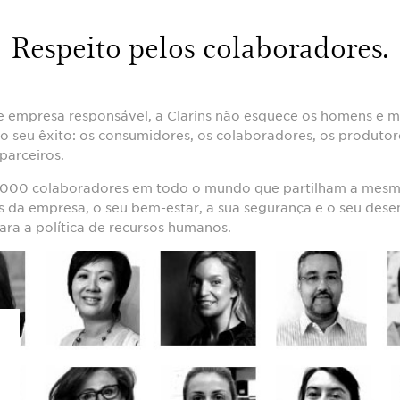
Respeito pelos colaboradores.
empresa responsável, a Clarins não esquece os homens e m
o seu êxito: os consumidores, os colaboradores, os produtore
parceiros.
0000 colaboradores em todo o mundo que partilham a mesma
s da empresa, o seu bem-estar, a sua segurança e o seu des
ara a política de recursos humanos.