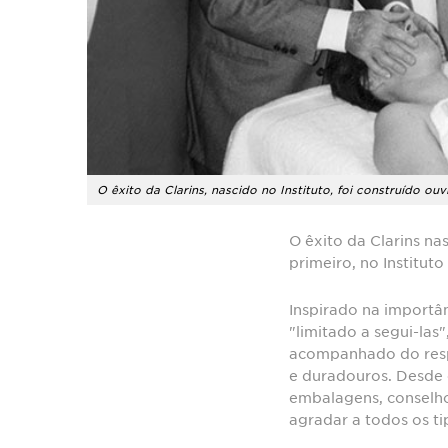
O êxito da Clarins, nascido no Instituto, foi construído ou
O êxito da Clarins n
primeiro, no Instituto
Inspirado na importân
"limitado a segui-las
acompanhado do respe
e duradouros. Desde 
embalagens, conselho
agradar a todos os ti