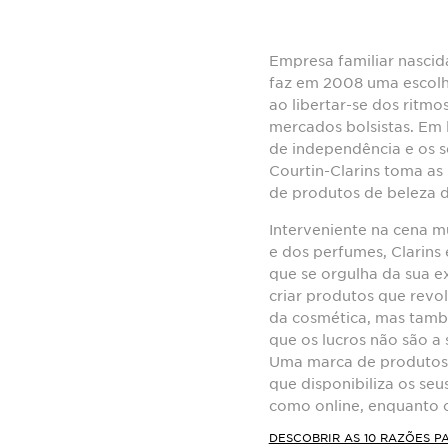
Empresa familiar nascid
faz em 2008 uma escolh
ao libertar-se dos ritmo
mercados bolsistas. Em l
de independência e os se
Courtin-Clarins toma a
de produtos de beleza d
Interveniente na cena m
e dos perfumes, Clarins
que se orgulha da sua e
criar produtos que revo
da cosmética, mas tam
que os lucros não são a
Uma marca de produtos 
que disponibiliza os seu
como online, enquanto c
DESCOBRIR AS 10 RAZÕES P