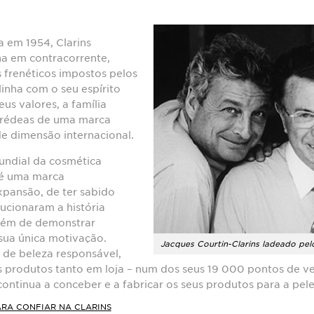
a em 1954, Clarins
a em contracorrente,
s frenéticos impostos pelos
inha com o seu espírito
us valores, a família
s rédeas de uma marca
e dimensão internacional.
undial da cosmética
 é uma marca
xpansão, de ter sabido
lucionaram a história
bém de demonstrar
 sua única motivação.
Jacques Courtin-Clarins ladeado pelos
de beleza responsável,
s produtos tanto em loja – num dos seus 19 000 pontos de ve
ontinua a conceber e a fabricar os seus produtos para a pel
ARA CONFIAR NA CLARINS