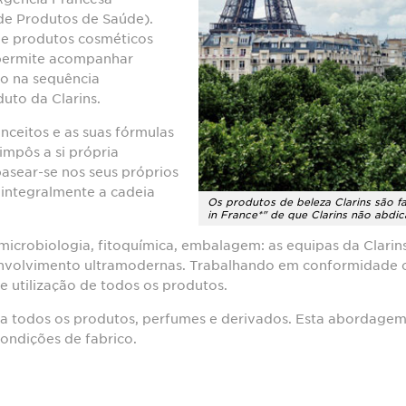
de Produtos de Saúde).
 de produtos cosméticos
 permite acompanhar
ão na sequência
uto da Clarins.
nceitos e as suas fórmulas
impôs a si própria
basear-se nos seus próprios
 integralmente a cadeia
Os produtos de beleza Clarins são 
in France*" de que Clarins não abdic
microbiologia, fitoquímica, embalagem: as equipas da Clarin
nvolvimento ultramodernas. Trabalhando em conformidade 
 utilização de todos os produtos.
ça todos os produtos, perfumes e derivados. Esta abordagem
condições de fabrico.