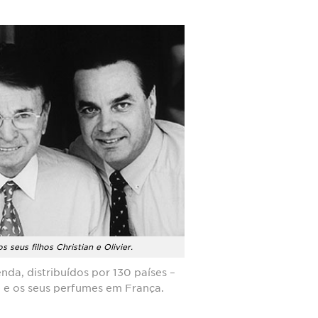
 seus filhos Christian e Olivier.
nda, distribuídos por 130 países –
e e os seus perfumes em França.