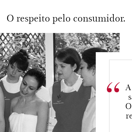
O respeito pelo consumidor.
A
s
O
r