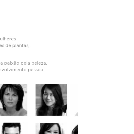
ulheres
s de plantas,
 paixão pela beleza.
envolvimento pessoal