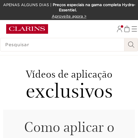
APENAS ALGUNS DIAS |
Preços especiais na gama completa Hydra-
Essentiel.
SALTAR PARA O CONTEÚDO
Aproveite agora >
IR PARA O RODAPÉ
PESQUISAR LEGENDA
Vídeos de aplicação
exclusivos
Como aplicar o