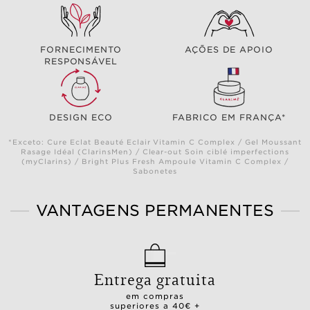
FORNECIMENTO
AÇÕES DE APOIO
RESPONSÁVEL
DESIGN ECO
FABRICO EM FRANÇA*
*Exceto: Cure Eclat Beauté Eclair Vitamin C Complex / Gel Moussant
Rasage Idéal (ClarinsMen) / Clear-out Soin ciblé imperfections
(myClarins) / Bright Plus Fresh Ampoule Vitamin C Complex /
Sabonetes
VANTAGENS PERMANENTES
Entrega gratuita
em compras
superiores a 40€ +