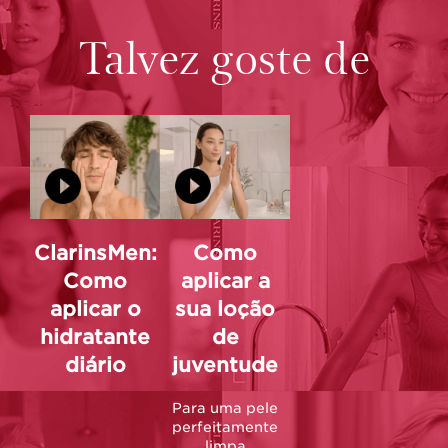
Talvez goste de
ClarinsMen:
Como
Como
aplicar a
aplicar o
sua loção
hidratante
de
diário
juventude
Para uma pele
perfeitamente
limpa