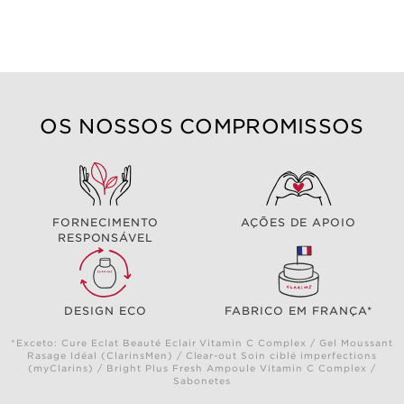
OS NOSSOS COMPROMISSOS
FORNECIMENTO
AÇÕES DE APOIO
RESPONSÁVEL
DESIGN ECO
FABRICO EM FRANÇA*
*Exceto: Cure Eclat Beauté Eclair Vitamin C Complex / Gel Moussant
Rasage Idéal (ClarinsMen) / Clear-out Soin ciblé imperfections
(myClarins) / Bright Plus Fresh Ampoule Vitamin C Complex /
Sabonetes