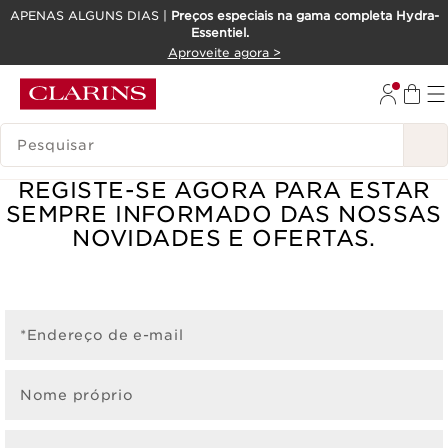
APENAS ALGUNS DIAS |
Preços especiais na gama completa Hydra-
Essentiel.
SALTAR PARA O CONTEÚDO
Aproveite agora >
IR PARA O RODAPÉ
PESQUISAR LEGENDA
REGISTE-SE AGORA PARA ESTAR
SEMPRE INFORMADO DAS NOSSAS
NOVIDADES E OFERTAS.
*Endereço de e-mail
Nome próprio