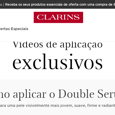
u |
Receba os seus produtos essenciais de oferta com uma compra de 
ertas Especiais
Vídeos de aplicação
exclusivos
o aplicar o Double Se
ara uma pele visivelmente mais jovem, suave, firme e radian