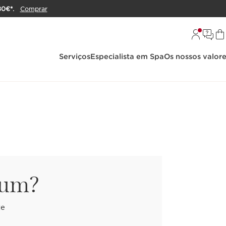
80€*.
Comprar
Serviços
Especialista em Spa
Os nossos valor
rum?
te