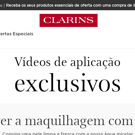
u |
Receba os seus produtos essenciais de oferta com uma compra de 
ertas Especiais
Vídeos de aplicação
exclusivos
r a maquilhagem com 
Consiga uma pele limpa e fresca com a nossa água micelar