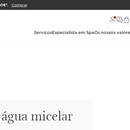
80€*.
Comprar
Serviços
Especialista em Spa
Os nossos valor
água micelar