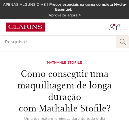
APENAS ALGUNS DIAS |
Preços especiais na gama completa Hydra-
Essentiel.
SALTAR PARA O CONTEÚDO
Aproveite agora >
IR PARA O RODAPÉ
PESQUISAR LEGENDA
MATHAHLE STOFILE
Como conseguir uma
maquilhagem de longa
duração
com Mathahle Stofile?
Uma tez mate e luminosa durante todo o dia