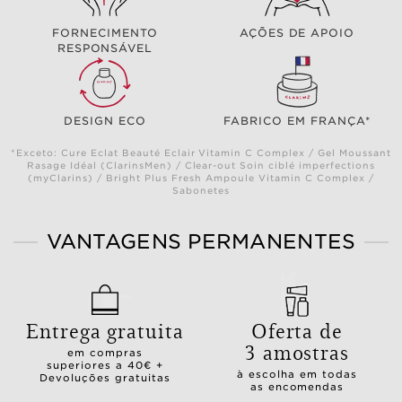
FORNECIMENTO
AÇÕES DE APOIO
RESPONSÁVEL
DESIGN ECO
FABRICO EM FRANÇA*
*Exceto: Cure Eclat Beauté Eclair Vitamin C Complex / Gel Moussant
Rasage Idéal (ClarinsMen) / Clear-out Soin ciblé imperfections
(myClarins) / Bright Plus Fresh Ampoule Vitamin C Complex /
Sabonetes
VANTAGENS PERMANENTES
Entrega gratuita
Oferta de
3 amostras
em compras
superiores a 40€ +
à escolha em todas
Devoluções gratuitas
as encomendas