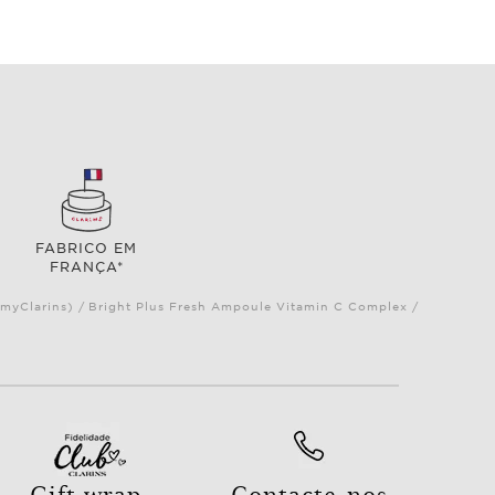
FABRICO EM
FRANÇA*
 (myClarins) / Bright Plus Fresh Ampoule Vitamin C Complex /
Gift wrap
Contacte-nos