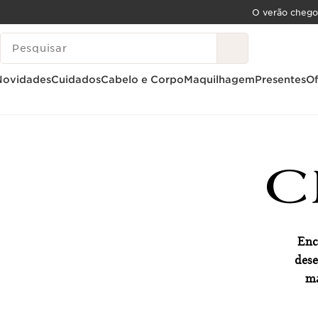
O verão chego
SALTAR PARA O CONTEÚDO
PESQUISAR LEGENDA
IR PARA O RODAPÉ
Novidades
Cuidados
Cabelo e Corpo
Maquilhagem
Presentes
Of
Enc
dese
ma