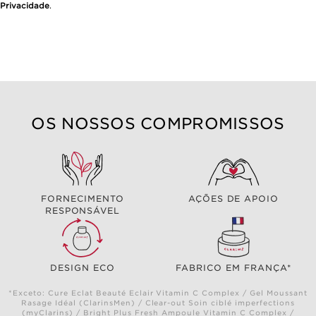
Privacidade
.
OS NOSSOS COMPROMISSOS
FORNECIMENTO
AÇÕES DE APOIO
RESPONSÁVEL
DESIGN ECO
FABRICO EM FRANÇA*
*Exceto: Cure Eclat Beauté Eclair Vitamin C Complex / Gel Moussant
Rasage Idéal (ClarinsMen) / Clear-out Soin ciblé imperfections
(myClarins) / Bright Plus Fresh Ampoule Vitamin C Complex /