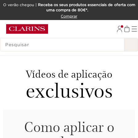
O verão chegou |
Receba os seus produtos essenciais de oferta com
uma compra de 80€*.
SALTAR PARA O CONTEÚDO
Comprar
IR PARA O RODAPÉ
PESQUISAR LEGENDA
Vídeos de aplicação
exclusivos
Como aplicar o