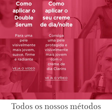
Como
Como
aplicar o
aplicar o
Double
seu creme
Serum
de dia/noite
Para uma
Consiga
pele
uma pele
visivelmente
protegida e
mais jovem,
visivelmente
suave, firme
mais jovem
e radiante
com o
creme de
VEJA O VÍDEO
dia Clarins
VEJA O VÍDEO
Todos os nossos métodos