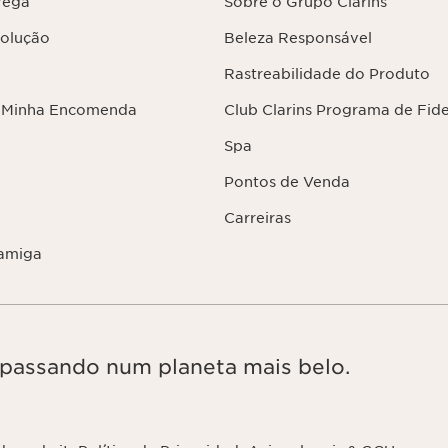
rega
Sobre o Grupo Clarins
volução
Beleza Responsável
Rastreabilidade do Produto
 Minha Encomenda
Club Clarins Programa de Fid
Spa
Pontos de Venda
Carreiras
amiga
, passando num planeta mais belo.