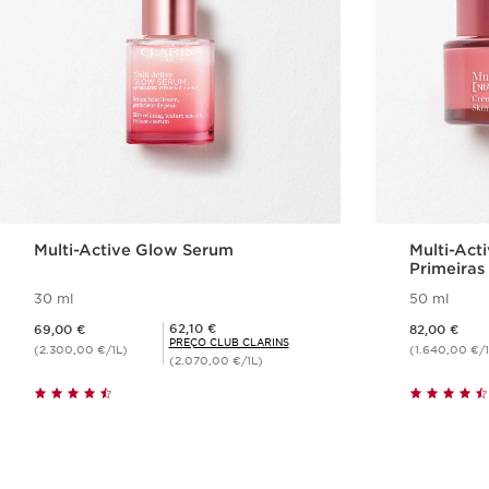
Multi-Active Glow Serum
Multi-Act
Primeiras
30 ml
50 ml
Preço atual 69,00 €
Preço atual 82,00 €
Preço Club Clarins 62,10 €
62,10 €
69,00 €
82,00 €
PREÇO CLUB CLARINS
(2.300,00 €/1L)
(1.640,00 €/1
(2.070,00 €/1L)
Visualização rápida
V