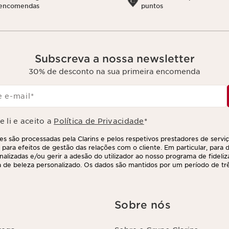
encomendas
puntos
Subscreva a nossa newsletter
30% de desconto na sua primeira encomenda
 e-mail
*
 li e aceito a
Política de Privacidade
*
s são processadas pela Clarins e pelos respetivos prestadores de servi
 para efeitos de gestão das relações com o cliente. Em particular, para di
nalizadas e/ou gerir a adesão do utilizador ao nosso programa de fideliz
 de beleza personalizado. Os dados são mantidos por um período de três
 último contacto ou encomenda. Tem o direito de aceder, corrigir, elimina
ções, assim como o direito de se opor e impedir o respetivo processame
direito, contactando-nos. Para mais informações, consulte a nossa políti
Sobre nós