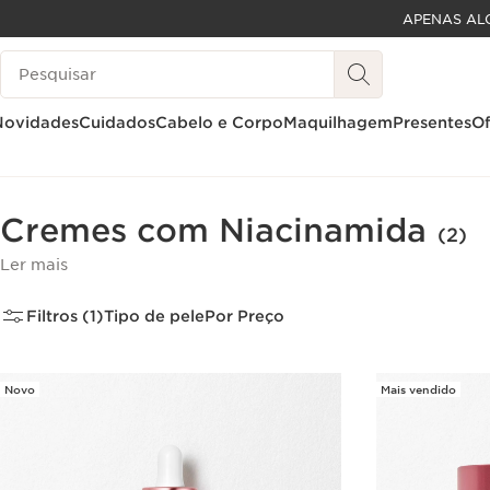
APENAS AL
SALTAR PARA O CONTEÚDO
Pesquisar Legenda
IR PARA O RODAPÉ
Novidades
Cuidados
Cabelo e Corpo
Maquilhagem
Presentes
Of
Página inicial
Niacinamida
Cremes com Niacinamida
(2)
Ler mais
Filtros (1)
Tipo de pele
Por Preço
Novo
Mais vendido