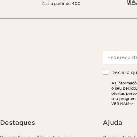
a partir de 40€
Endereço de
Declaro que
As informaçõe
o seu pedido,
ofertas perso
seu programa
VER MAIS
partir do seu
suas informa
exercer este 
clicando aqui
.
Destaques
Ajuda