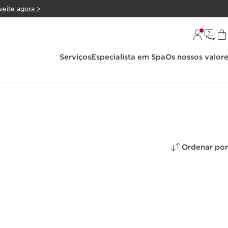
veite agora >
Serviços
Especialista em Spa
Os nossos valor
Ordenar por