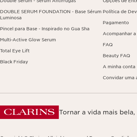
Double Serum - Sérum Antirrugas
Opções de Ent
DOUBLE SERUM FOUNDATION - Base Sérum
Política de De
Luminosa
Pagamento
Pincel para Base - Inspirado no Gua Sha
Acompanhar a
Multi-Active Glow Serum
FAQ
Total Eye Lift
Beauty FAQ
Black Friday
A minha conta
Convidar uma 
Tornar a vida mais bela