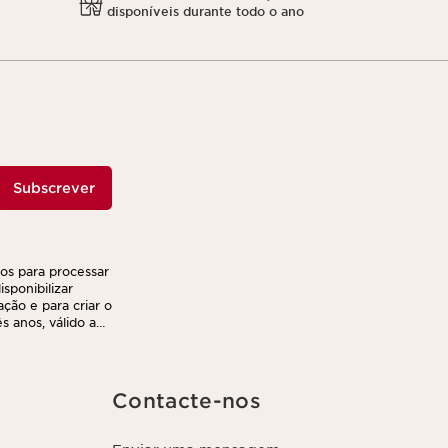
disponíveis durante todo o ano
Subscrever
ços para processar
sponibilizar
ação e para criar o
 anos, válido a
r e transferir as
nto. Poderá
ca de privacidade,
Contacte-nos