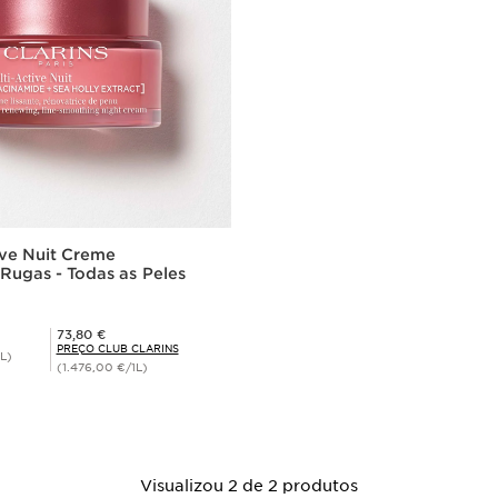
ive Nuit Creme
 Rugas - Todas as Peles
Preço Club Clarins 73,80 €
73,80 €
PREÇO CLUB CLARINS
L)
(1.476,00 €/1L)
isualização rápida
Visualizou 2 de 2 produtos