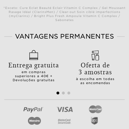
*Exceto: Cure Eclat Beauté Eclair Vitamin C Complex / Gel Moussant
Rasage Idéal (ClarinsMen) / Clear-out Soin ciblé imperfections
(myClarins) / Bright Plus Fresh Ampoule Vitamin C Complex /
Sabonetes
VANTAGENS PERMANENTES
Entrega gratuita
Oferta de
3 amostras
em compras
superiores a 40€ +
à escolha em todas
Devoluções gratuitas
as encomendas