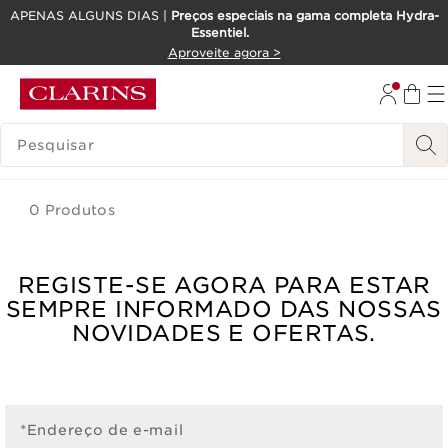
APENAS ALGUNS DIAS |
Preços especiais na gama completa Hydra-
Essentiel.
SALTAR PARA O CONTEÚDO
Aproveite agora >
IR PARA O RODAPÉ
PESQUISAR LEGENDA
0 Produtos
REGISTE-SE AGORA PARA ESTAR
SEMPRE INFORMADO DAS NOSSAS
NOVIDADES E OFERTAS.
*Endereço de e-mail