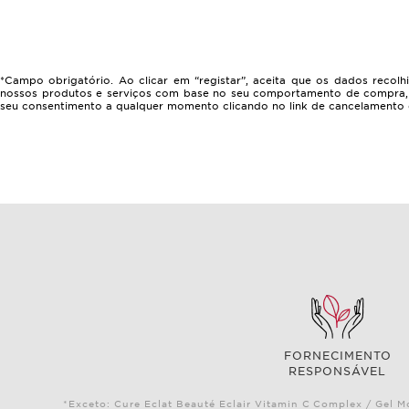
*Campo obrigatório. Ao clicar em “registar”, aceita que os dados recolh
nossos produtos e serviços com base no seu comportamento de compra, nos 
seu consentimento a qualquer momento clicando no link de cancelamento d
FORNECIMENTO
RESPONSÁVEL
*Exceto: Cure Eclat Beauté Eclair Vitamin C Complex / Gel M