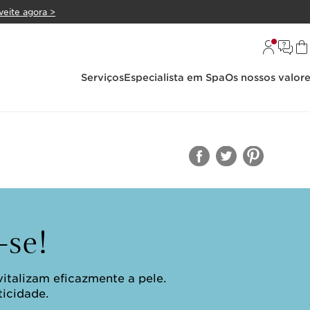
veite agora >
Serviços
Especialista em Spa
Os nossos valor
-se!
italizam eficazmente a pele.
ticidade.