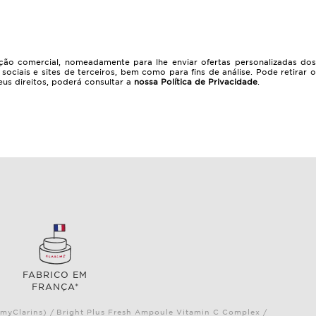
lação comercial, nomeadamente para lhe enviar ofertas personalizadas dos
ciais e sites de terceiros, bem como para fins de análise. Pode retirar o
us direitos, poderá consultar a
nossa Política de Privacidade
.
FABRICO EM
FRANÇA*
 (myClarins) / Bright Plus Fresh Ampoule Vitamin C Complex /