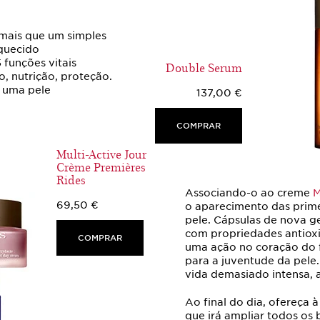
 mais que um simples
iquecido
 funções vitais
Double Serum
, nutrição, proteção.
a uma pele
137,00 €
COMPRAR
Multi-Active Jour
Crème Premières
Rides
Associando-o ao creme
M
69,50 €
o aparecimento das prime
pele. Cápsulas de nova g
com propriedades antioxi
COMPRAR
uma ação no coração do f
para a juventude da pele
vida demasiado intensa, 
Ao final do dia, ofereça 
que irá ampliar todos os b