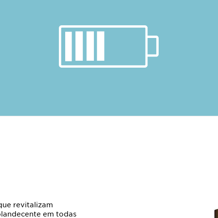
que revitalizam
splandecente em todas