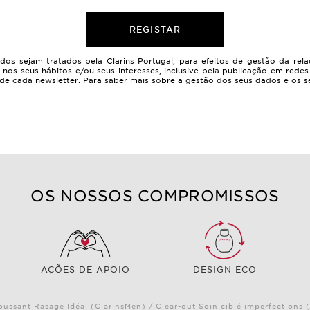
REGISTAR
idos sejam tratados pela Clarins Portugal, para efeitos de gestão da re
seus hábitos e/ou seus interesses, inclusive pela publicação em redes so
e cada newsletter. Para saber mais sobre a gestão dos seus dados e os se
OS NOSSOS COMPROMISSOS
AÇÕES DE APOIO
DESIGN ECO
oussant Rasage Idéal (ClarinsMen) / Clear-out Soin ciblé imperfections