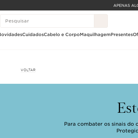
APENAS AL
SALTAR PARA O CONTEÚDO
PESQUISAR LEGENDA
IR PARA O RODAPÉ
Novidades
Cuidados
Cabelo e Corpo
Maquilhagem
Presentes
Of
VOLTAR
Est
Para combater os sinais do 
Protegid