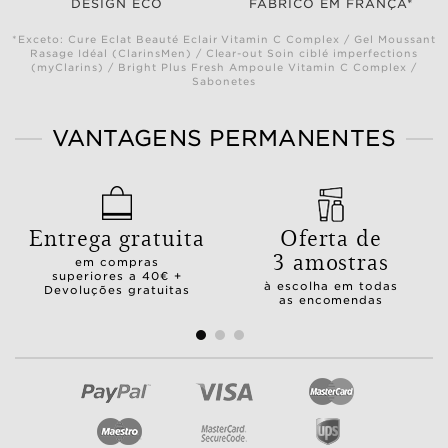
DESIGN ECO
FABRICO EM FRANÇA*
*Exceto: Cure Eclat Beauté Eclair Vitamin C Complex / Gel Moussant
Rasage Idéal (ClarinsMen) / Clear-out Soin ciblé imperfections
(myClarins) / Bright Plus Fresh Ampoule Vitamin C Complex /
Sabonetes
VANTAGENS PERMANENTES
Entrega gratuita
Oferta de
3 amostras
em compras
superiores a 40€ +
à escolha em todas
Devoluções gratuitas
as encomendas