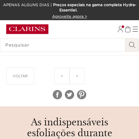
APENAS ALGUNS DIAS |
Preços especiais na gama completa Hydra-
Essentiel.
SALTAR PARA O CONTEÚDO
Aproveite agora >
IR PARA O RODAPÉ
PESQUISAR LEGENDA
<
>
VOLTAR
As indispensáveis
esfoliações durante