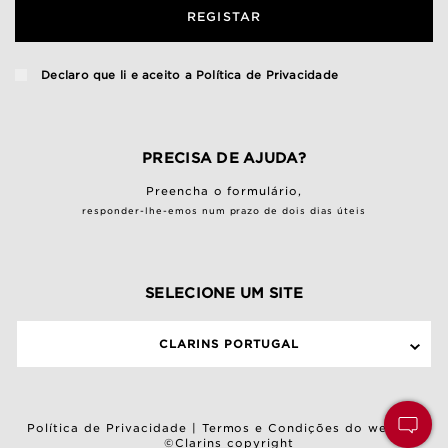
REGISTAR
Declaro que li e aceito a
Política de Privacidade
PRECISA DE AJUDA?
Preencha o
formulário
,
responder-lhe-emos num prazo de dois dias úteis
SELECIONE UM SITE
CLARINS PORTUGAL
Política de Privacidade
|
Termos e Condições do website
©Clarins copyright