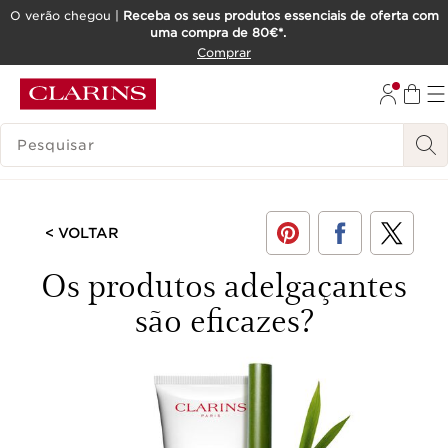
O verão chegou |
Receba os seus produtos essenciais de oferta com
uma compra de 80€*.
SALTAR PARA O CONTEÚDO
Comprar
IR PARA O RODAPÉ
PESQUISAR LEGENDA
< VOLTAR
Os produtos adelgaçantes
são eficazes?