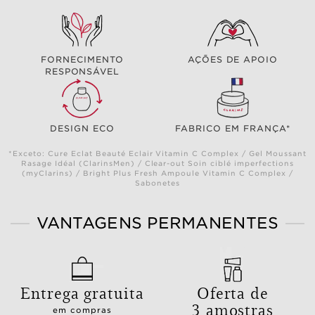
FORNECIMENTO
AÇÕES DE APOIO
RESPONSÁVEL
DESIGN ECO
FABRICO EM FRANÇA*
*Exceto: Cure Eclat Beauté Eclair Vitamin C Complex / Gel Moussant
Rasage Idéal (ClarinsMen) / Clear-out Soin ciblé imperfections
(myClarins) / Bright Plus Fresh Ampoule Vitamin C Complex /
Sabonetes
VANTAGENS PERMANENTES
Entrega gratuita
Oferta de
3 amostras
em compras