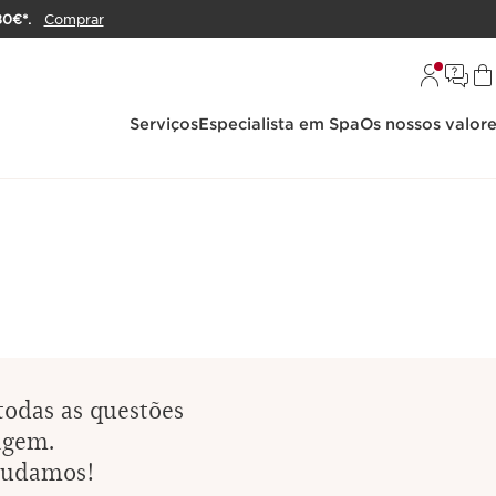
80€*.
Comprar
Serviços
Especialista em Spa
Os nossos valor
O
todas as questões
agem.
ajudamos!