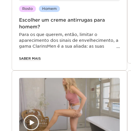
Rosto
Homem
Escolher um creme antirrugas para
homem?
Para os que querem, então, limitar o
aparecimento dos sinais de envelhecimento, a
gama ClarinsMen é a sua aliada: as suas
fórmulas reúnem o melhor dos ativos vegetais
com origem nas mais recentes descobertas
SABER MAIS
tecnológicas para proteger a pele e aumentar
a energia celular graças a um creme antirrugas
para homem único. Descubra, sem mais
demoras, a sua rotina "golpe de juventude", a
rotina ideal antienvelhecimento para os
homens.