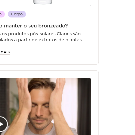
o
Corpo
 manter o seu bronzeado?
 os produtos pós-solares Clarins são
lados a partir de extratos de plantas
hecidos pelas suas ações calmantes,
tantes e regenerantes. Estes permitem
 MAIS
r da pele após a exposição ao sol e
r o bronzeado durante mais tempo.