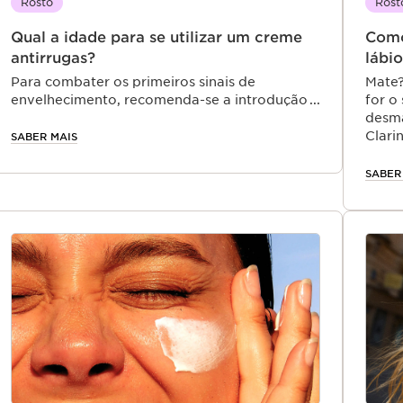
Rosto
Rost
Qual a idade para se utilizar um creme
Como
antirrugas?
lábio
Para combater os primeiros sinais de
Mate?
envelhecimento, recomenda-se a introdução
for o
de um creme antirrugas no seu regime de
desma
cuidados da pele por volta dos 30 anos. Aos
Clari
SABER MAIS
30 anos, a sua pele ainda é jovem, mas as
dois 
primeiras rugas estão a começar a aparecer.
SABER