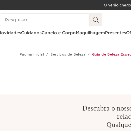
O verão chego
SALTAR PARA O CONTEÚDO
PESQUISAR LEGENDA
IR PARA O RODAPÉ
Novidades
Cuidados
Cabelo e Corpo
Maquilhagem
Presentes
Of
Página inicial
Serviços de Beleza
Guia de Beleza Espec
Descubra o nosso
rela
Qualquer