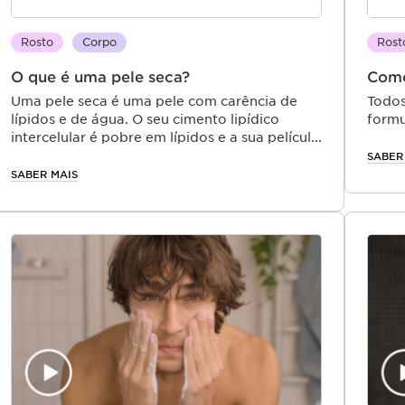
Rosto
Corpo
Rost
O que é uma pele seca?
Como
Uma pele seca é uma pele com carência de
Todos
lípidos e de água. O seu cimento lipídico
formu
intercelular é pobre em lípidos e a sua película
recon
hidrolipídica é menos abundante que no caso
hidra
SABER
das peles normais. Assim, este tipo de pele
cuida
SABER MAIS
torna-se frágil perante as agressões externas.
mante
Resultado: a pele repuxa, apresenta
desconforto, o grão é rugoso e as rídulas
surgem à superfície.