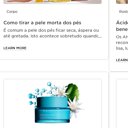
Corpo
Rost
Como tirar a pele morta dos pés
Ácido
bene
É comum a pele dos pés ficar seca, áspera ou
até gretada. Isto acontece sobretudo quando
Os AH
passamos muitas horas a caminhar, usamos
recon
calçado fechado ou não hidratamos com
LEARN MORE
lisa,
frequência.
LEARN